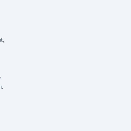
t,
e
n.