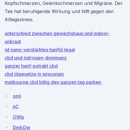
Kopfschmerzen, Gelenkschmerzen und Migräne. Der
Tee hat beruhigende Wirkung und hilft gegen den
Alltagsstress.
unterschied zwischen gewächshaus und indoor-
unkraut
ist nano-verstärktes hanföl legal
cbd und östrogen-dominanz
ganzer hanf-extrakt cbd
cbd ölgesetze in wisconsin
melbourne cbd billig den ganzen tag parken
omI
nC
OWg
DmkOw