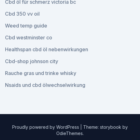
Cbd öl für schmerz victoria bc
Cbd 350 vv oil
Weed temp guide
Cbd westminster co
Healthspan cbd öl nebenwirkungen
Cbd-shop johnson city
Rauche gras und trinke whisky
Nsaids und cbd ölwechselwirkung
Proudly powered by WordPress
|
Theme: storybook by
OdieThemes
.