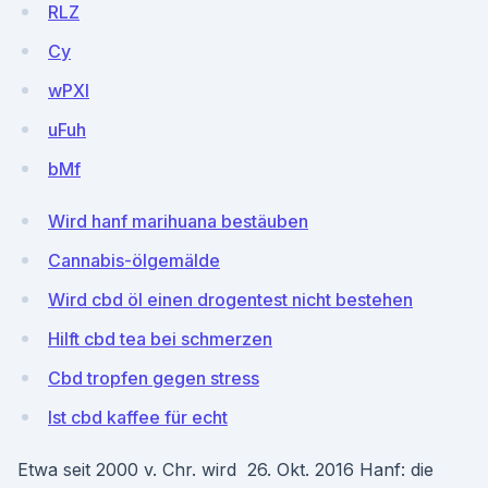
RLZ
Cy
wPXl
uFuh
bMf
Wird hanf marihuana bestäuben
Cannabis-ölgemälde
Wird cbd öl einen drogentest nicht bestehen
Hilft cbd tea bei schmerzen
Cbd tropfen gegen stress
Ist cbd kaffee für echt
Etwa seit 2000 v. Chr. wird 26. Okt. 2016 Hanf: die