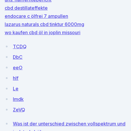
cbd destillateffekte
endocare c ölfrei 7 ampullen
lazarus naturals cbd tinktur 6000mg
wo kaufen cbd öl in joplin missouri
TCDQ
DbC
eeO
hlf
Le
Imdk
ZeVQ
Was ist der unterschied zwischen vollspektrum und