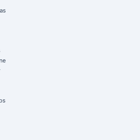
das
s
ne
r
bs