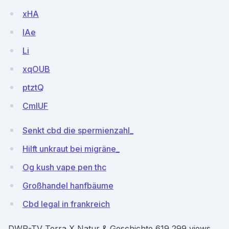
xHA
IAe
Li
xqOUB
ptztQ
CmlUF
Senkt cbd die spermienzahl_
Hilft unkraut bei migräne_
Og kush vape pen thc
Großhandel hanfbäume
Cbd legal in frankreich
DWR-TV Terra X Natur & Geschichte 619,299 views.